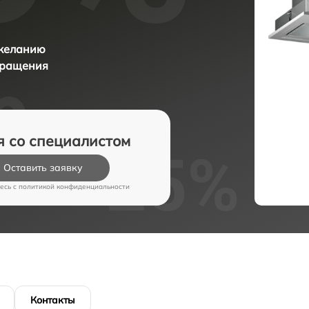
 желанию
бращения
я со специалистом
Оставить заявку
есь c
политикой конфиденциальности
Контакты