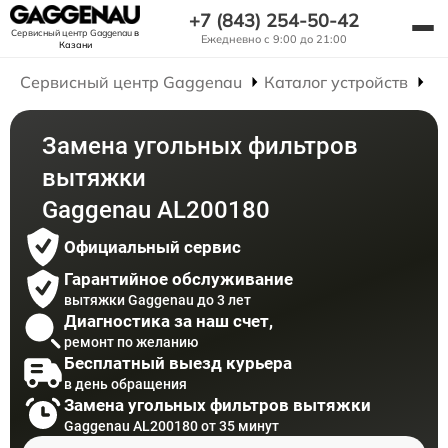
+7 (843) 254-50-42
Сервисный центр Gaggenau
в
Ежедневно с 9:00 до 21:00
Казани
Сервисный центр Gaggenau
Каталог устройств
Р
Замена угольных фильтров
вытяжки
Gaggenau AL200180
Официальный сервис
Гарантийное обслуживание
вытяжки Gaggenau до 3 лет
Диагностика за наш счет,
ремонт по желанию
Бесплатный выезд курьера
в день обращения
Замена угольных фильтров вытяжки
Gaggenau AL200180 от 35 минут