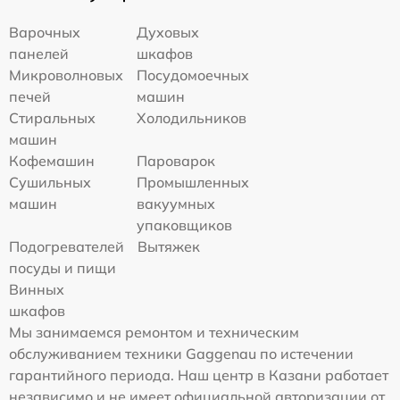
Варочных
Духовых
панелей
шкафов
Микроволновых
Посудомоечных
печей
машин
Стиральных
Холодильников
машин
Кофемашин
Пароварок
Сушильных
Промышленных
машин
вакуумных
упаковщиков
Подогревателей
Вытяжек
посуды и пищи
Винных
шкафов
Мы занимаемся ремонтом и техническим
обслуживанием техники Gaggenau по истечении
гарантийного периода. Наш центр в Казани работает
независимо и не имеет официальной авторизации от