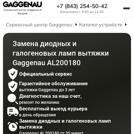
+7 (843) 254-50-42
Сервисный центр Gaggenau
в
Ежедневно с 9:00 до 21:00
Казани
Сервисный центр Gaggenau
Каталог устройств
Р
Замена диодных и
галогеновых ламп вытяжки
Gaggenau AL200180
Официальный сервис
Гарантийное обслуживание
вытяжки Gaggenau до 3 лет
Диагностика за наш счет,
ремонт по желанию
Бесплатный выезд курьера
в день обращения
Замена диодных и галогеновых ламп
вытяжки
Gaggenau AL200180 от 35 минут