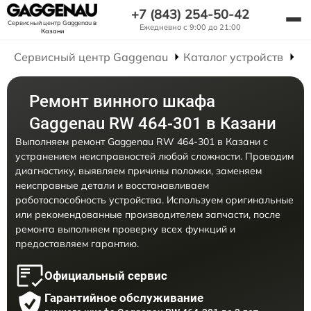
+7 (843) 254-50-42
Сервисный центр Gaggenau
в
Ежедневно с 9:00 до 21:00
Казани
Сервисный центр Gaggenau
Каталог устройств
Р
Ремонт винного шкафа
Gaggenau RW 464-301 в Казани
Выполняем ремонт Gaggenau RW 464-301 в Казани с
устранением неисправностей любой сложности. Проводим
диагностику, выявляем причины поломки, заменяем
неисправные детали и восстанавливаем
работоспособность устройства. Используем оригинальные
или рекомендованные производителем запчасти, после
ремонта выполняем проверку всех функций и
предоставляем гарантию.
Официальный сервис
Гарантийное обслуживание