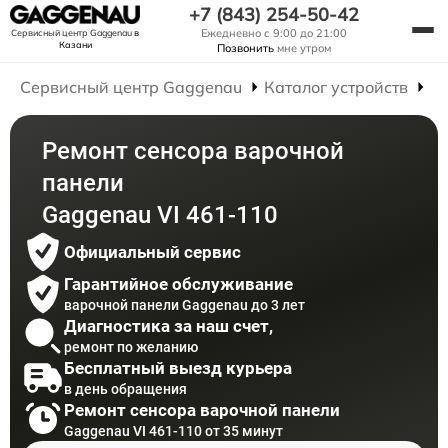
+7 (843) 254-50-42
Ежедневно с 9:00 до 21:00
Сервисный центр Gaggenau
в
Казани
Позвонить
мне утром
Сервисный центр Gaggenau
Каталог устройств
Р
Ремонт сенсора варочной
панели
Gaggenau VI 461-110
Официальный сервис
Гарантийное обслуживание
варочной панели Gaggenau до 3 лет
Диагностика за наш счет,
ремонт по желанию
Бесплатный выезд курьера
в день обращения
Ремонт сенсора варочной панели
Gaggenau VI 461-110 от 35 минут