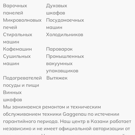
Варочных
Духовых
панелей
шкафов
Микроволновых
Посудомоечных
печей
машин
Стиральных
Холодильников
машин
Кофемашин
Пароварок
Сушильных
Промышленных
машин
вакуумных
упаковщиков
Подогревателей
Вытяжек
посуды и пищи
Винных
шкафов
Мы занимаемся ремонтом и техническим
обслуживанием техники Gaggenau по истечении
гарантийного периода. Наш центр в Казани работает
независимо и не имеет официальной авторизации от