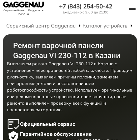
+7 (843) 254-50-42
Сервисный центр Gaggenau
в
Ежедневно с 9:00 до 21:00
Казани
Сервисный центр Gaggenau
Каталог устройств
Р
Ремонт варочной панели
Gaggenau VI 230-112 в Казани
Выполняем ремонт Gaggenau VI 230-112 в Казани с
устранением неисправностей любой сложности. Проводим
диагностику, выявляем причины поломки, заменяем
неисправные детали и восстанавливаем
работоспособность устройства. Используем оригинальные
или рекомендованные производителем запчасти, после
ремонта выполняем проверку всех функций и
предоставляем гарантию.
Официальный сервис
Гарантийное обслуживание