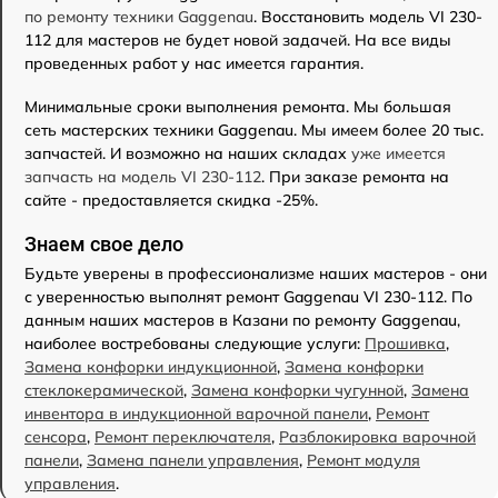
по ремонту техники Gaggenau
. Восстановить модель VI 230-
112 для мастеров не будет новой задачей. На все виды
проведенных работ у нас имеется гарантия.
Минимальные сроки выполнения ремонта. Мы большая
сеть мастерских техники Gaggenau. Мы имеем более 20 тыс.
запчастей. И возможно на наших складах
уже имеется
запчасть на модель VI 230-112
. При заказе ремонта на
сайте - предоставляется скидка -25%.
Знаем свое дело
Будьте уверены в профессионализме наших мастеров - они
с уверенностью выполнят ремонт Gaggenau VI 230-112. По
данным наших мастеров в Казани по ремонту Gaggenau,
наиболее востребованы следующие услуги:
Прошивка
,
Замена конфорки индукционной
,
Замена конфорки
стеклокерамической
,
Замена конфорки чугунной
,
Замена
инвентора в индукционной варочной панели
,
Ремонт
сенсора
,
Ремонт переключателя
,
Разблокировка варочной
панели
,
Замена панели управления
,
Ремонт модуля
управления
.