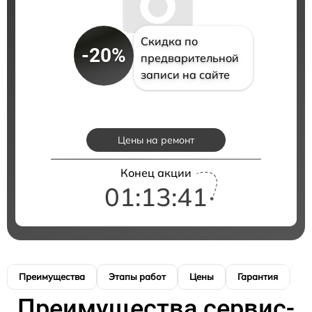
Скидка по
-20%
предварительной
записи на сайте
Цены на ремонт
Конец акции
01:13:40
Преимущества
Этапы работ
Цены
Гарантия
М
Преимущества сервис-