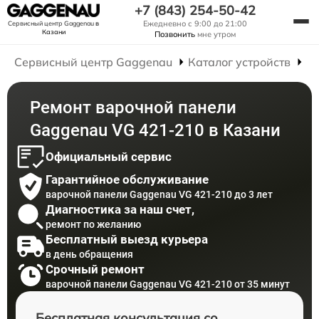
+7 (843) 254-50-42
Ежедневно с 9:00 до 21:00
Сервисный центр Gaggenau
в
Казани
Позвонить
мне утром
Сервисный центр Gaggenau
Каталог устройств
Р
Ремонт варочной панели
Gaggenau VG 421-210 в Казани
Официальный сервис
Гарантийное обслуживание
варочной панели Gaggenau VG 421-210 до 3 лет
Диагностика за наш счет,
ремонт по желанию
Бесплатный выезд курьера
в день обращения
Срочный ремонт
варочной панели Gaggenau VG 421-210 от 35 минут
Бесплатная консультация со