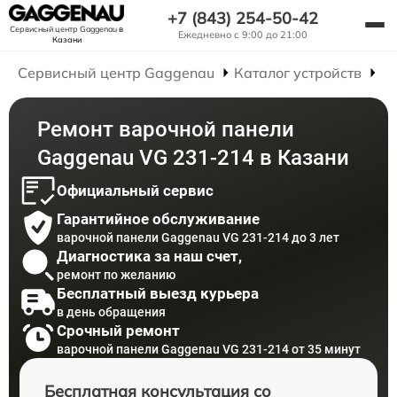
+7 (843) 254-50-42
Сервисный центр Gaggenau
в
Ежедневно с 9:00 до 21:00
Казани
Сервисный центр Gaggenau
Каталог устройств
Р
Ремонт варочной панели
Gaggenau VG 231-214 в Казани
Официальный сервис
Гарантийное обслуживание
варочной панели Gaggenau VG 231-214 до 3 лет
Диагностика за наш счет,
ремонт по желанию
Бесплатный выезд курьера
в день обращения
Срочный ремонт
варочной панели Gaggenau VG 231-214 от 35 минут
Бесплатная консультация со