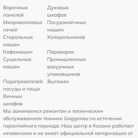
Варочных
Духовых
панелей
шкафов
Микроволновых
Посудомоечных
печей
машин
Стиральных
Холодильников
машин
Кофемашин
Пароварок
Сушильных
Промышленных
машин
вакуумных
упаковщиков
Подогревателей
Вытяжек
посуды и пищи
Винных
шкафов
Мы занимаемся ремонтом и техническим
обслуживанием техники Gaggenau по истечении
гарантийного периода. Наш центр в Казани работает
независимо и не имеет официальной авторизации от