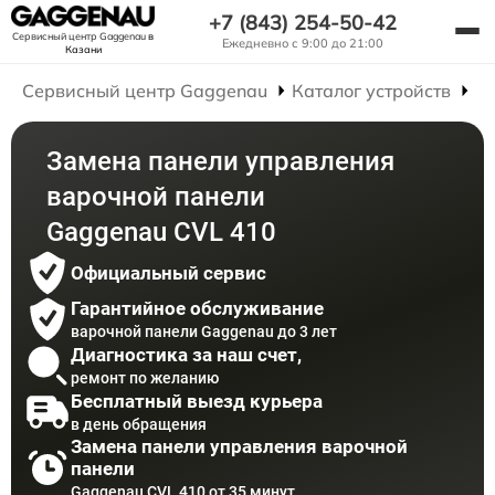
+7 (843) 254-50-42
Сервисный центр Gaggenau
в
Ежедневно с 9:00 до 21:00
Казани
Сервисный центр Gaggenau
Каталог устройств
Р
Замена панели управления
варочной панели
Gaggenau CVL 410
Официальный сервис
Гарантийное обслуживание
варочной панели Gaggenau до 3 лет
Диагностика за наш счет,
ремонт по желанию
Бесплатный выезд курьера
в день обращения
Замена панели управления варочной
панели
Gaggenau CVL 410 от 35 минут