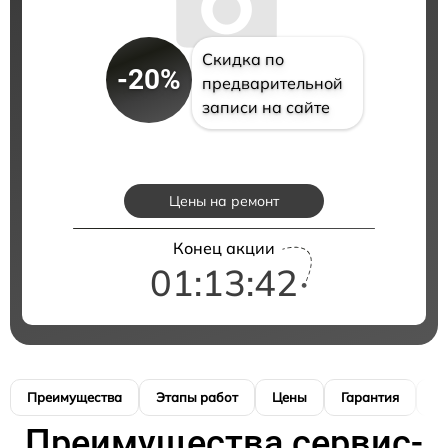
Скидка по
-20%
предварительной
записи на сайте
Цены на ремонт
Конец акции
01:13:41
Преимущества
Этапы работ
Цены
Гарантия
М
Преимущества сервис-