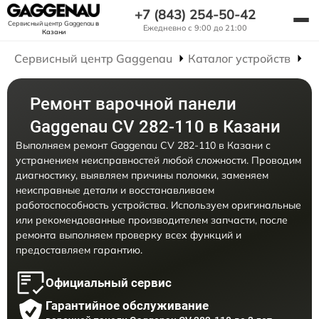
+7 (843) 254-50-42
Сервисный центр Gaggenau
в
Ежедневно с 9:00 до 21:00
Казани
Сервисный центр Gaggenau
Каталог устройств
Р
Ремонт варочной панели
Gaggenau CV 282-110 в Казани
Выполняем ремонт Gaggenau CV 282-110 в Казани с
устранением неисправностей любой сложности. Проводим
диагностику, выявляем причины поломки, заменяем
неисправные детали и восстанавливаем
работоспособность устройства. Используем оригинальные
или рекомендованные производителем запчасти, после
ремонта выполняем проверку всех функций и
предоставляем гарантию.
Официальный сервис
Гарантийное обслуживание