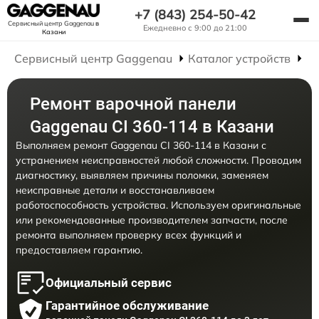
+7 (843) 254-50-42
Сервисный центр Gaggenau
в
Ежедневно с 9:00 до 21:00
Казани
Сервисный центр Gaggenau
Каталог устройств
Р
Ремонт варочной панели
Gaggenau CI 360-114 в Казани
Выполняем ремонт Gaggenau CI 360-114 в Казани с
устранением неисправностей любой сложности. Проводим
диагностику, выявляем причины поломки, заменяем
неисправные детали и восстанавливаем
работоспособность устройства. Используем оригинальные
или рекомендованные производителем запчасти, после
ремонта выполняем проверку всех функций и
предоставляем гарантию.
Официальный сервис
Гарантийное обслуживание