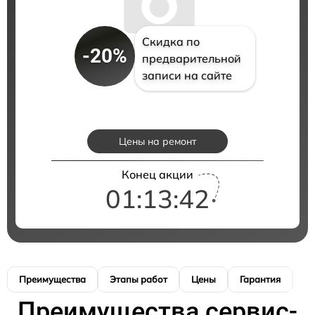
Скидка по
-20%
предварительной
записи на сайте
Цены на ремонт
Конец акции
01:13:41
Преимущества
Этапы работ
Цены
Гарантия
М
Преимущества сервис-