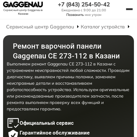
+7 (843) 254-50-42
Ежедневно с 9:00 до 21:00
Сервисный центр Gaggenau
в
Казани
Позвонить
мне утром
Сервисный центр Gaggenau
Каталог устройств
Р
Ремонт варочной панели
Gaggenau CE 273-112 в Казани
Выполняем ремонт Gaggenau CE 273-112 в Казани с
устранением неисправностей любой сложности. Проводим
диагностику, выявляем причины поломки, заменяем
неисправные детали и восстанавливаем
работоспособность устройства. Используем оригинальные
или рекомендованные производителем запчасти, после
ремонта выполняем проверку всех функций и
предоставляем гарантию.
Официальный сервис
Гарантийное обслуживание