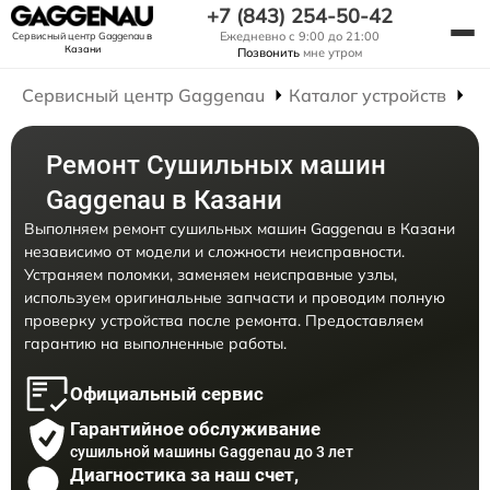
+7 (843) 254-50-42
Ежедневно с 9:00 до 21:00
Сервисный центр Gaggenau
в
Казани
Позвонить
мне утром
Сервисный центр Gaggenau
Каталог устройств
Р
Ремонт Сушильных машин
Gaggenau в Казани
Выполняем ремонт сушильных машин Gaggenau в Казани
независимо от модели и сложности неисправности.
Устраняем поломки, заменяем неисправные узлы,
используем оригинальные запчасти и проводим полную
проверку устройства после ремонта. Предоставляем
гарантию на выполненные работы.
Официальный сервис
Гарантийное обслуживание
сушильной машины Gaggenau до 3 лет
Диагностика за наш счет,