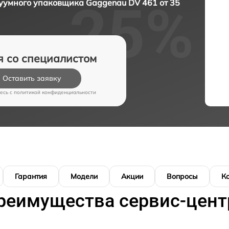
умного упаковщика Gaggenau DV 461 от 35
я со специалистом
Оставить заявку
есь c
политикой конфиденциальности
Гарантия
Модели
Акции
Вопросы
К
реимущества сервис-цент