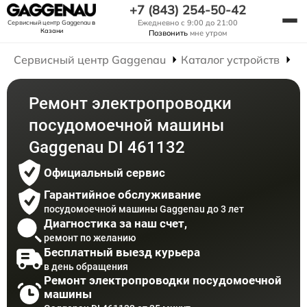
+7 (843) 254-50-42
Ежедневно с 9:00 до 21:00
Сервисный центр Gaggenau
в
Казани
Позвонить
мне утром
Сервисный центр Gaggenau
Каталог устройств
Р
Ремонт электропроводки
посудомоечной машины
Gaggenau DI 461132
Официальный сервис
Гарантийное обслуживание
посудомоечной машины Gaggenau до 3 лет
Диагностика за наш счет,
ремонт по желанию
Бесплатный выезд курьера
в день обращения
Ремонт электропроводки посудомоечной
машины