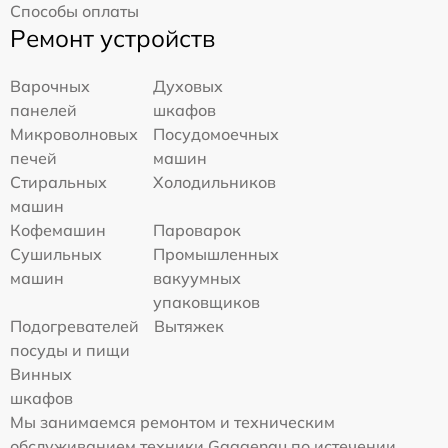
Способы оплаты
Ремонт устройств
Варочных
Духовых
панелей
шкафов
Микроволновых
Посудомоечных
печей
машин
Стиральных
Холодильников
машин
Кофемашин
Пароварок
Сушильных
Промышленных
машин
вакуумных
упаковщиков
Подогревателей
Вытяжек
посуды и пищи
Винных
шкафов
Мы занимаемся ремонтом и техническим
обслуживанием техники Gaggenau по истечении