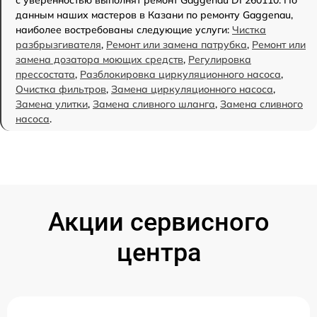
с уверенностью выполнят ремонт Gaggenau DI 260110. По
данным наших мастеров в Казани по ремонту Gaggenau,
наиболее востребованы следующие услуги:
Чистка
разбрызгивателя
,
Ремонт или замена патрубка
,
Ремонт или
замена дозатора моющих средств
,
Регулировка
прессостата
,
Разблокировка циркуляционного насоса
,
Очистка фильтров
,
Замена циркуляционного насоса
,
Замена улитки
,
Замена сливного шланга
,
Замена сливного
насоса
.
Акции сервисного
центра