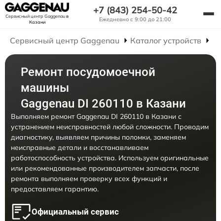
+7 (843) 254-50-42
Сервисный центр Gaggenau
в
Ежедневно с 9:00 до 21:00
Казани
Сервисный центр Gaggenau
Каталог устройств
Р
Ремонт посудомоечной
машины
Gaggenau DI 260110 в Казани
Выполняем ремонт Gaggenau DI 260110 в Казани с
устранением неисправностей любой сложности. Проводим
диагностику, выявляем причины поломки, заменяем
неисправные детали и восстанавливаем
работоспособность устройства. Используем оригинальные
или рекомендованные производителем запчасти, после
ремонта выполняем проверку всех функций и
предоставляем гарантию.
Официальный сервис