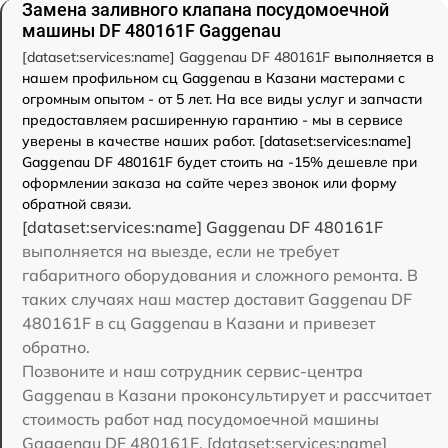
Замена заливного клапана посудомоечной
машины DF 480161F Gaggenau
[dataset:services:name] Gaggenau DF 480161F
выполняется в
нашем профильном сц Gaggenau в Казани мастерами с
огромным опытом - от 5 лет. На все виды услуг и запчасти
предоставляем расширенную гарантию - мы в сервисе
уверены в качестве наших работ. [dataset:services:name]
Gaggenau DF 480161F будет стоить на -15% дешевле при
оформлении заказа на сайте через звонок или форму
обратной связи.
[dataset:services:name] Gaggenau DF 480161F
выполняется на выезде, если не требует
габаритного оборудования и сложного ремонта. В
таких случаях наш мастер доставит Gaggenau DF
480161F в сц Gaggenau в Казани и привезет
обратно.
Позвоните и наш сотрудник сервис-центра
Gaggenau в Казани проконсультирует и рассчитает
стоимость работ над посудомоечной машины
Gaggenau DF 480161F. [dataset:services:name]