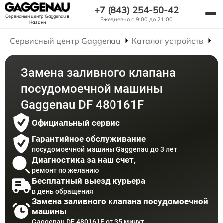
+7 (843) 254-50-42
Сервисный центр Gaggenau
в
Ежедневно с 9:00 до 21:00
Казани
Сервисный центр Gaggenau
Каталог устройств
Р
Замена заливного клапана
посудомоечной машины
Gaggenau DF 480161F
Официальный сервис
Гарантийное обслуживание
посудомоечной машины Gaggenau до 3 лет
Диагностика за наш счет,
ремонт по желанию
Бесплатный выезд курьера
в день обращения
Замена заливного клапана посудомоечной
машины
Gaggenau DF 480161F от 35 минут