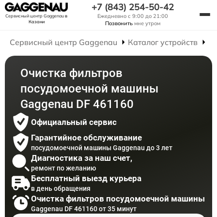
+7 (843) 254-50-42
Ежедневно с 9:00 до 21:00
Сервисный центр Gaggenau
в
Казани
Позвонить
мне утром
Сервисный центр Gaggenau
Каталог устройств
Р
Очистка фильтров
посудомоечной машины
Gaggenau DF 461160
Официальный сервис
Гарантийное обслуживание
посудомоечной машины Gaggenau до 3 лет
Диагностика за наш счет,
ремонт по желанию
Бесплатный выезд курьера
в день обращения
Очистка фильтров посудомоечной машины
Gaggenau DF 461160 от 35 минут