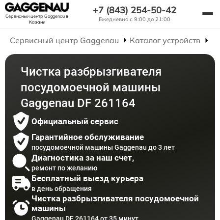
+7 (843) 254-50-42
Сервисный центр Gaggenau
в
Ежедневно с 9:00 до 21:00
Казани
Сервисный центр Gaggenau
Каталог устройств
Р
Чистка разбрызгивателя
посудомоечной машины
Gaggenau DF 261164
Официальный сервис
Гарантийное обслуживание
посудомоечной машины Gaggenau до 3 лет
Диагностика за наш счет,
ремонт по желанию
Бесплатный выезд курьера
в день обращения
Чистка разбрызгивателя посудомоечной
машины
Gaggenau DF 261164 от 35 минут