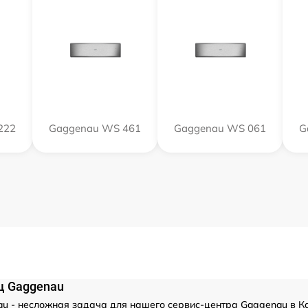
222
Gaggenau WS 461
Gaggenau WS 061
G
щ Gaggenau
u - несложная задача для нашего сервис-центра Gaggenau в Ка