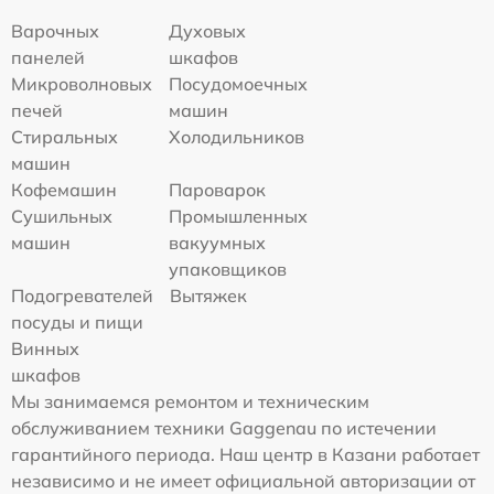
Варочных
Духовых
панелей
шкафов
Микроволновых
Посудомоечных
печей
машин
Стиральных
Холодильников
машин
Кофемашин
Пароварок
Сушильных
Промышленных
машин
вакуумных
упаковщиков
Подогревателей
Вытяжек
посуды и пищи
Винных
шкафов
Мы занимаемся ремонтом и техническим
обслуживанием техники Gaggenau по истечении
гарантийного периода. Наш центр в Казани работает
независимо и не имеет официальной авторизации от