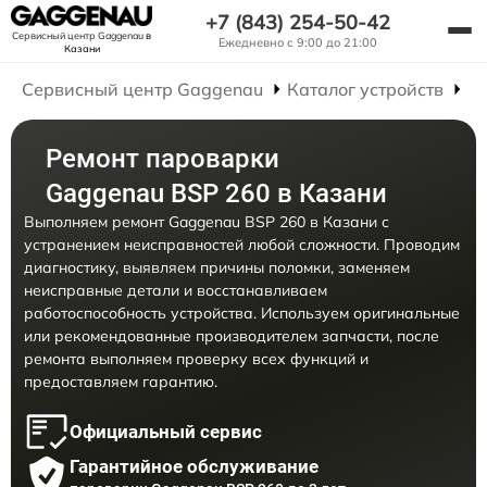
+7 (843) 254-50-42
Сервисный центр Gaggenau
в
Ежедневно с 9:00 до 21:00
Казани
Сервисный центр Gaggenau
Каталог устройств
Р
Ремонт пароварки
Gaggenau BSP 260 в Казани
Выполняем ремонт Gaggenau BSP 260 в Казани с
устранением неисправностей любой сложности. Проводим
диагностику, выявляем причины поломки, заменяем
неисправные детали и восстанавливаем
работоспособность устройства. Используем оригинальные
или рекомендованные производителем запчасти, после
ремонта выполняем проверку всех функций и
предоставляем гарантию.
Официальный сервис
Гарантийное обслуживание