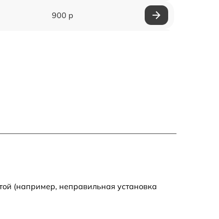
900 р
1000 р
600 р
700 р
600 р
700 р
900 р
той (например, неправильная установка