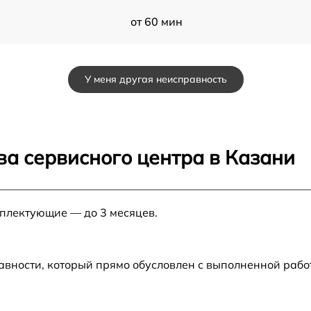
от 60 мин
u
от 60 мин
У меня другая неисправность
от 60 мин
от 60 мин
ва сервисного центра в Казани
SP
от 60 мин
мплектующие — до 3 месяцев.
от 60 мин
от 60 мин
авности, который прямо обусловлен с выполненной рабо