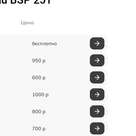
Цена
бесплатно
950 р
600 р
1000 р
800 р
700 р