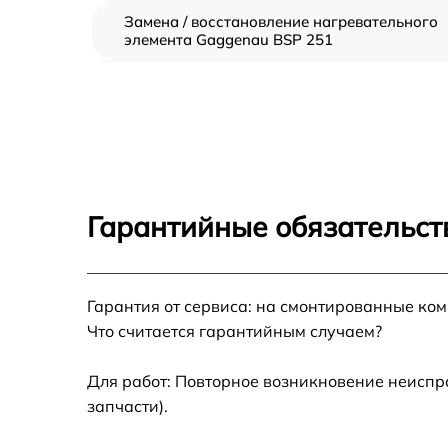
Замена / восстановление нагревательного
элемента Gaggenau BSP 251
Восстановление системной платы Gaggena
BSP 251
Замена проводов Gaggenau BSP 251
Замена петлей Gaggenau BSP 251
Гарантийные обязательст
Замена поворотных клавишей Gaggenau B
251
Гарантия от сервиса: на смонтированные ко
Замена кнопок (1шт) Gaggenau BSP 251
Что считается гарантийным случаем?
Замена модуля управления Gaggenau BSP
251
Для работ: Повторное возникновение неиспр
запчасти).