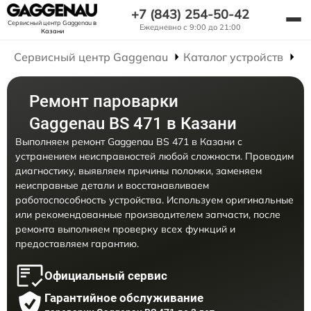
+7 (843) 254-50-42
Сервисный центр Gaggenau
в
Ежедневно с 9:00 до 21:00
Казани
Сервисный центр Gaggenau
Каталог устройств
Р
Ремонт пароварки
Gaggenau BS 471 в Казани
Выполняем ремонт Gaggenau BS 471 в Казани с
устранением неисправностей любой сложности. Проводим
диагностику, выявляем причины поломки, заменяем
неисправные детали и восстанавливаем
работоспособность устройства. Используем оригинальные
или рекомендованные производителем запчасти, после
ремонта выполняем проверку всех функций и
предоставляем гарантию.
Официальный сервис
Гарантийное обслуживание