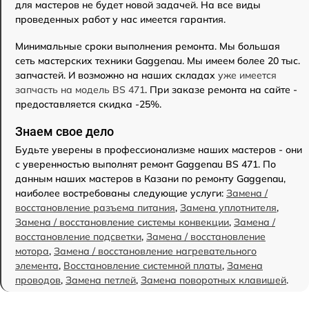
для мастеров не будет новой задачей. На все виды
проведенных работ у нас имеется гарантия.
Минимальные сроки выполнения ремонта. Мы большая
сеть мастерских техники Gaggenau. Мы имеем более 20 тыс.
запчастей. И возможно на наших складах
уже имеется
запчасть на модель BS 471
. При заказе ремонта на сайте -
предоставляется скидка -25%.
Знаем свое дело
Будьте уверены в профессионализме наших мастеров - они
с уверенностью выполнят ремонт Gaggenau BS 471. По
данным наших мастеров в Казани по ремонту Gaggenau,
наиболее востребованы следующие услуги:
Замена /
восстановление разъема питания
,
Замена уплотнителя
,
Замена / восстановление системы конвекции
,
Замена /
восстановление подсветки
,
Замена / восстановление
мотора
,
Замена / восстановление нагревательного
элемента
,
Восстановление системной платы
,
Замена
проводов
,
Замена петлей
,
Замена поворотных клавишей
.