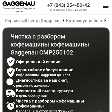
+7 (843) 254-50-42
Сервисный центр Gaggenau
в
Ежедневно с 9:00 до 21:00
Казани
Сервисный центр Gaggenau
Каталог устройств
Р
Чистка с разбором
кофемашины кофемашины
Gaggenau CMP250102
Официальный сервис
Гарантийное обслуживание
кофемашины Gaggenau до 3 лет
Диагностика за наш счет,
ремонт по желанию
Бесплатный выезд курьера
в день обращения
Чистка с разбором кофемашины
кофемашины
Gaggenau CMP250102 от 35 минут