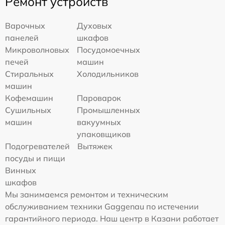
Ремонт устройств
Варочных
Духовых
панелей
шкафов
Микроволновых
Посудомоечных
печей
машин
Стиральных
Холодильников
машин
Кофемашин
Пароварок
Сушильных
Промышленных
машин
вакуумных
упаковщиков
Подогревателей
Вытяжек
посуды и пищи
Винных
шкафов
Мы занимаемся ремонтом и техническим
обслуживанием техники Gaggenau по истечении
гарантийного периода. Наш центр в Казани работает