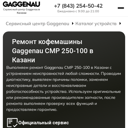
+7 (843) 254-50-42
Сервисный центр Gaggenau
в
Ежедневно с 9:00 до 21:00
Казани
Сервисный центр Gaggenau
Каталог устройств
Р
Ремонт кофемашины
Gaggenau CMP 250-100 в
Казани
Выполняем ремонт Gaggenau CMP 250-100 в Казани с
устранением неисправностей любой сложности. Проводим
диагностику, выявляем причины поломки, заменяем
неисправные детали и восстанавливаем
работоспособность устройства. Используем оригинальные
или рекомендованные производителем запчасти, после
ремонта выполняем проверку всех функций и
предоставляем гарантию.
Официальный сервис