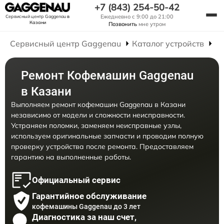
+7 (843) 254-50-42
Ежедневно с 9:00 до 21:00
Сервисный центр Gaggenau
в
Казани
Позвонить
мне утром
Сервисный центр Gaggenau
Каталог устройств
Р
Ремонт Кофемашин Gaggenau
в Казани
Выполняем ремонт кофемашин Gaggenau в Казани
независимо от модели и сложности неисправности.
Устраняем поломки, заменяем неисправные узлы,
используем оригинальные запчасти и проводим полную
проверку устройства после ремонта. Предоставляем
гарантию на выполненные работы.
Официальный сервис
Гарантийное обслуживание
кофемашины Gaggenau до 3 лет
Диагностика за наш счет,