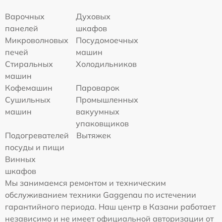
Варочных
Духовых
панелей
шкафов
Микроволновых
Посудомоечных
печей
машин
Стиральных
Холодильников
машин
Кофемашин
Пароварок
Сушильных
Промышленных
машин
вакуумных
упаковщиков
Подогревателей
Вытяжек
посуды и пищи
Винных
шкафов
Мы занимаемся ремонтом и техническим
обслуживанием техники Gaggenau по истечении
гарантийного периода. Наш центр в Казани работает
независимо и не имеет официальной авторизации от