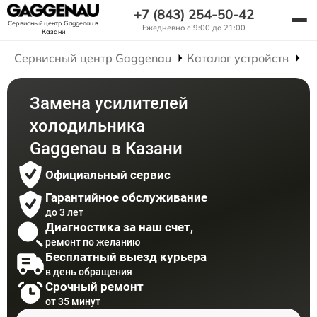
+7 (843) 254-50-42
Сервисный центр Gaggenau
в
Ежедневно с 9:00 до 21:00
Казани
Сервисный центр Gaggenau
Каталог устройств
Р
Замена усилителей
холодильника
Gaggenau в Казани
Официальный сервис
Гарантийное обслуживание
до 3 лет
Диагностика за наш счет,
ремонт по желанию
Бесплатный выезд курьера
в день обращения
Срочный ремонт
от 35 минут