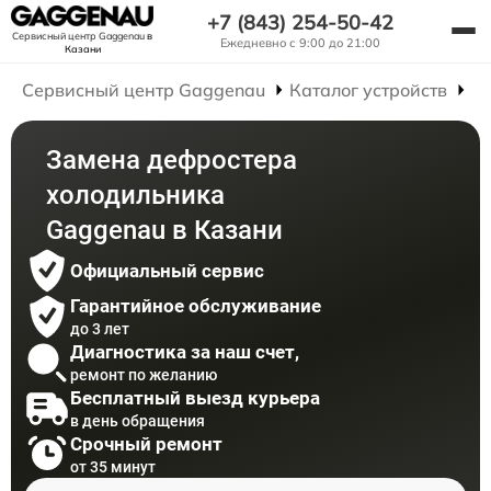
+7 (843) 254-50-42
Сервисный центр Gaggenau
в
Ежедневно с 9:00 до 21:00
Казани
Сервисный центр Gaggenau
Каталог устройств
Р
Замена дефростера
холодильника
Gaggenau в Казани
Официальный сервис
Гарантийное обслуживание
до 3 лет
Диагностика за наш счет,
ремонт по желанию
Бесплатный выезд курьера
в день обращения
Срочный ремонт
от 35 минут