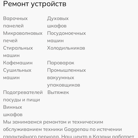
Ремонт устройств
Варочных
Духовых
панелей
шкафов
Микроволновых
Посудомоечных
печей
машин
Стиральных
Холодильников
машин
Кофемашин
Пароварок
Сушильных
Промышленных
машин
вакуумных
упаковщиков
Подогревателей
Вытяжек
посуды и пищи
Винных
шкафов
Мы занимаемся ремонтом и техническим
обслуживанием техники Gaggenau по истечении
гарантийного периода. Наш центр в Казани работает