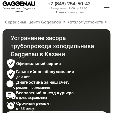
+7 (843) 254-50-42
Ежедневно с 9:00 до 21:00
Сервисный центр Gaggenau
в
Казани
Позвонить
мне утром
Сервисный центр Gaggenau
Каталог устройств
Р
Устранение засора
трубопровода холодильника
Gaggenau в Казани
Официальный сервис
Гарантийное обслуживание
до 3 лет
Диагностика за наш счет,
ремонт по желанию
Бесплатный выезд курьера
в день обращения
Срочный ремонт
от 35 минут