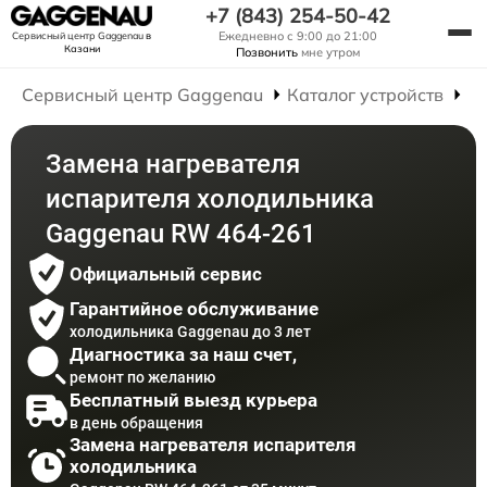
+7 (843) 254-50-42
Ежедневно с 9:00 до 21:00
Сервисный центр Gaggenau
в
Казани
Позвонить
мне утром
Сервисный центр Gaggenau
Каталог устройств
Р
Замена нагревателя
испарителя холодильника
Gaggenau RW 464-261
Официальный сервис
Гарантийное обслуживание
холодильника Gaggenau до 3 лет
Диагностика за наш счет,
ремонт по желанию
Бесплатный выезд курьера
в день обращения
Замена нагревателя испарителя
холодильника