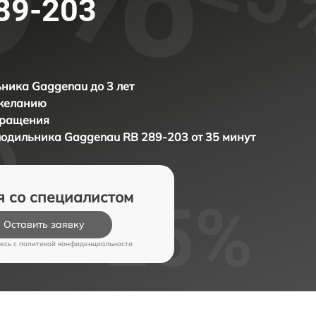
89-203
ника Gaggenau до 3 лет
 желанию
бращения
олодильника
Gaggenau RB 289-203 от 35 минут
я со специалистом
Оставить заявку
есь c
политикой конфиденциальности