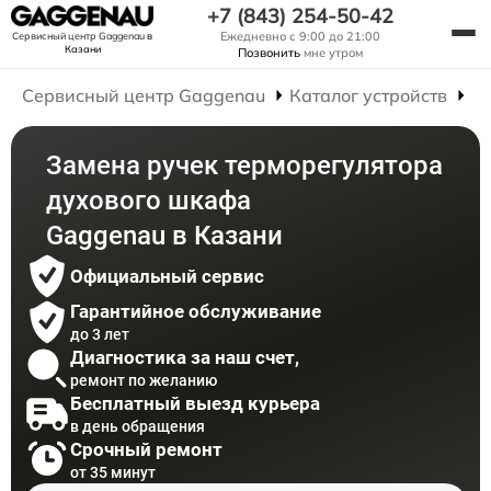
+7 (843) 254-50-42
Ежедневно с 9:00 до 21:00
Сервисный центр Gaggenau
в
Казани
Позвонить
мне утром
Сервисный центр Gaggenau
Каталог устройств
Р
Замена ручек терморегулятора
духового шкафа
Gaggenau в Казани
Официальный сервис
Гарантийное обслуживание
до 3 лет
Диагностика за наш счет,
ремонт по желанию
Бесплатный выезд курьера
в день обращения
Срочный ремонт
от 35 минут