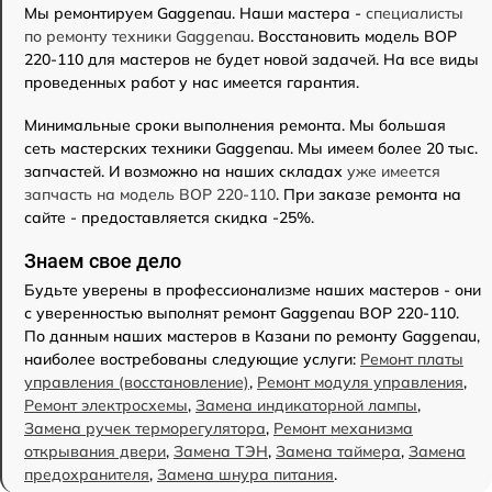
Мы ремонтируем Gaggenau. Наши мастера -
специалисты
по ремонту техники Gaggenau
. Восстановить модель BOP
220-110 для мастеров не будет новой задачей. На все виды
проведенных работ у нас имеется гарантия.
Минимальные сроки выполнения ремонта. Мы большая
сеть мастерских техники Gaggenau. Мы имеем более 20 тыс.
запчастей. И возможно на наших складах
уже имеется
запчасть на модель BOP 220-110
. При заказе ремонта на
сайте - предоставляется скидка -25%.
Знаем свое дело
Будьте уверены в профессионализме наших мастеров - они
с уверенностью выполнят ремонт Gaggenau BOP 220-110.
По данным наших мастеров в Казани по ремонту Gaggenau,
наиболее востребованы следующие услуги:
Ремонт платы
управления (восстановление)
,
Ремонт модуля управления
,
Ремонт электросхемы
,
Замена индикаторной лампы
,
Замена ручек терморегулятора
,
Ремонт механизма
открывания двери
,
Замена ТЭН
,
Замена таймера
,
Замена
предохранителя
,
Замена шнура питания
.