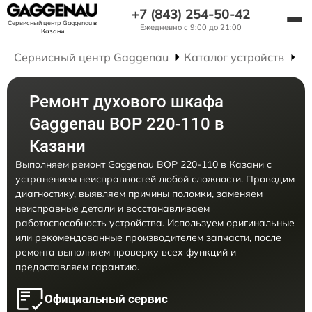
+7 (843) 254-50-42
Сервисный центр Gaggenau
в
Ежедневно с 9:00 до 21:00
Казани
Сервисный центр Gaggenau
Каталог устройств
Р
Ремонт духового шкафа
Gaggenau BOP 220-110 в
Казани
Выполняем ремонт Gaggenau BOP 220-110 в Казани с
устранением неисправностей любой сложности. Проводим
диагностику, выявляем причины поломки, заменяем
неисправные детали и восстанавливаем
работоспособность устройства. Используем оригинальные
или рекомендованные производителем запчасти, после
ремонта выполняем проверку всех функций и
предоставляем гарантию.
Официальный сервис