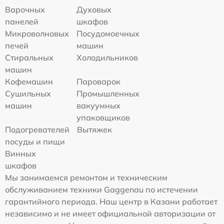
Варочных
Духовых
панелей
шкафов
Микроволновых
Посудомоечных
печей
машин
Стиральных
Холодильников
машин
Кофемашин
Пароварок
Сушильных
Промышленных
машин
вакуумных
упаковщиков
Подогревателей
Вытяжек
посуды и пищи
Винных
шкафов
Мы занимаемся ремонтом и техническим
обслуживанием техники Gaggenau по истечении
гарантийного периода. Наш центр в Казани работает
независимо и не имеет официальной авторизации от