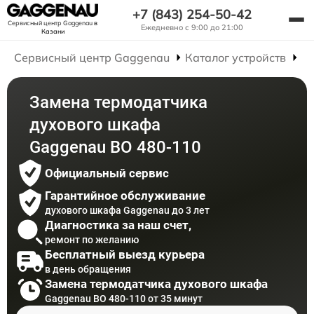
+7 (843) 254-50-42
Сервисный центр Gaggenau
в
Ежедневно с 9:00 до 21:00
Казани
Сервисный центр Gaggenau
Каталог устройств
Р
Замена термодатчика
духового шкафа
Gaggenau BO 480-110
Официальный сервис
Гарантийное обслуживание
духового шкафа Gaggenau до 3 лет
Диагностика за наш счет,
ремонт по желанию
Бесплатный выезд курьера
в день обращения
Замена термодатчика духового шкафа
Gaggenau BO 480-110 от 35 минут